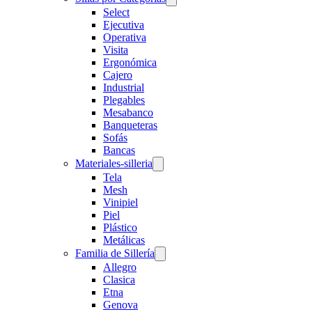
Select
Ejecutiva
Operativa
Visita
Ergonómica
Cajero
Industrial
Plegables
Mesabanco
Banqueteras
Sofás
Bancas
Materiales-silleria
Tela
Mesh
Vinipiel
Piel
Plástico
Metálicas
Familia de Sillería
Allegro
Clasica
Etna
Genova