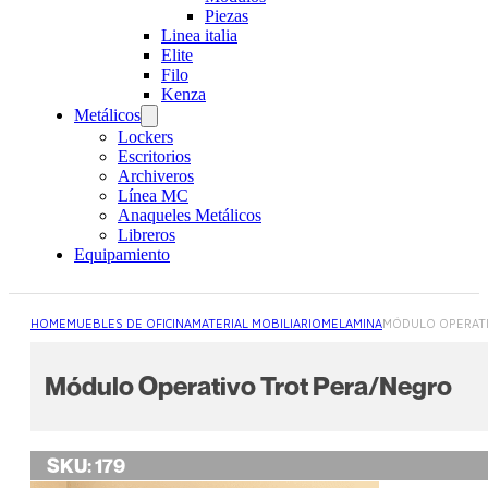
Piezas
Linea italia
Elite
Filo
Kenza
Metálicos
Lockers
Escritorios
Archiveros
Línea MC
Anaqueles Metálicos
Libreros
Equipamiento
HOME
MUEBLES DE OFICINA
MATERIAL MOBILIARIO
MELAMINA
MÓDULO OPERATI
Módulo Operativo Trot Pera/negro
SKU:
179