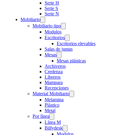
Serie H
Serie S
Serie N
Mobiliario
Mobiliario tipo
Modulos
Escritorios
Escritorios elevables
Salas de juntas
Mesas
Mesas plásticas
Archiveros
Credenza
Libreros
Mampara
Recepciones
Material Mobiliario
Melamina
Plástico
Metal
Por línea
Línea M
Billydesk
Modulos