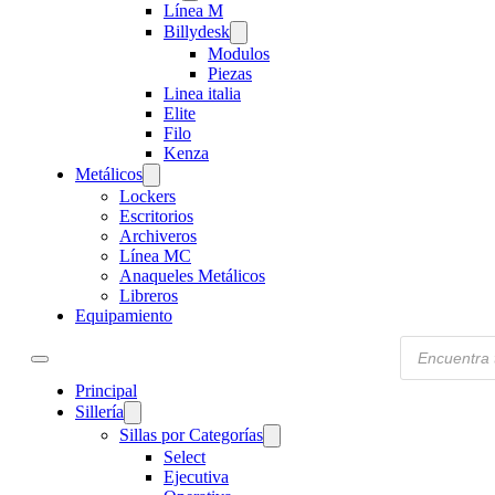
Línea M
Billydesk
Modulos
Piezas
Linea italia
Elite
Filo
Kenza
Metálicos
Lockers
Escritorios
Archiveros
Línea MC
Anaqueles Metálicos
Libreros
Equipamiento
Products
search
Principal
Sillería
Sillas por Categorías
Select
Ejecutiva