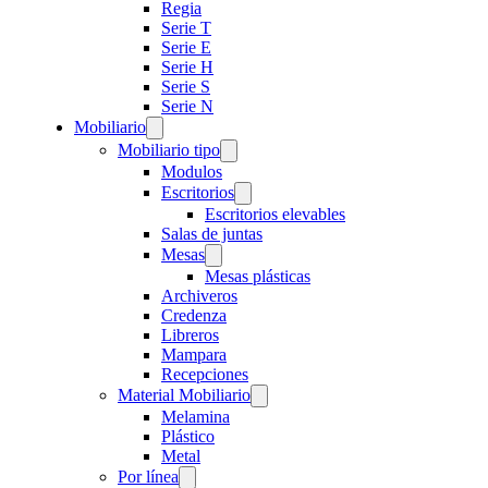
Regia
Serie T
Serie E
Serie H
Serie S
Serie N
Mobiliario
Mobiliario tipo
Modulos
Escritorios
Escritorios elevables
Salas de juntas
Mesas
Mesas plásticas
Archiveros
Credenza
Libreros
Mampara
Recepciones
Material Mobiliario
Melamina
Plástico
Metal
Por línea