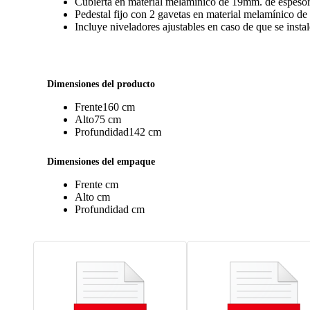
Cubierta en material melamínico de 19mm. de espesor 
Pedestal fijo con 2 gavetas en material melamínico d
Incluye niveladores ajustables en caso de que se insta
Dimensiones del producto
Frente
160 cm
Alto
75 cm
Profundidad
142 cm
Dimensiones del empaque
Frente
cm
Alto
cm
Profundidad
cm