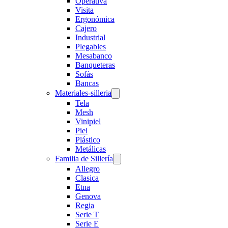
Operativa
Visita
Ergonómica
Cajero
Industrial
Plegables
Mesabanco
Banqueteras
Sofás
Bancas
Materiales-silleria
Tela
Mesh
Vinipiel
Piel
Plástico
Metálicas
Familia de Sillería
Allegro
Clasica
Etna
Genova
Regia
Serie T
Serie E