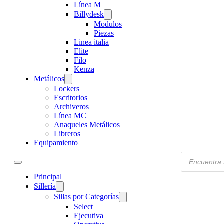
Línea M
Billydesk
Modulos
Piezas
Linea italia
Elite
Filo
Kenza
Metálicos
Lockers
Escritorios
Archiveros
Línea MC
Anaqueles Metálicos
Libreros
Equipamiento
Products
search
Principal
Sillería
Sillas por Categorías
Select
Ejecutiva