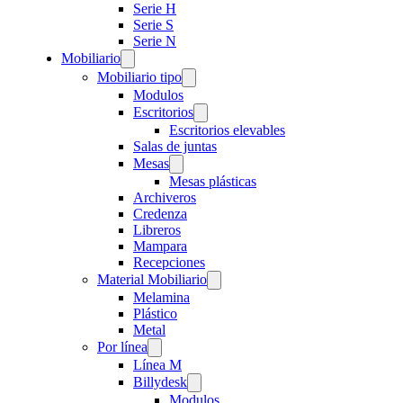
Serie H
Serie S
Serie N
Mobiliario
Mobiliario tipo
Modulos
Escritorios
Escritorios elevables
Salas de juntas
Mesas
Mesas plásticas
Archiveros
Credenza
Libreros
Mampara
Recepciones
Material Mobiliario
Melamina
Plástico
Metal
Por línea
Línea M
Billydesk
Modulos