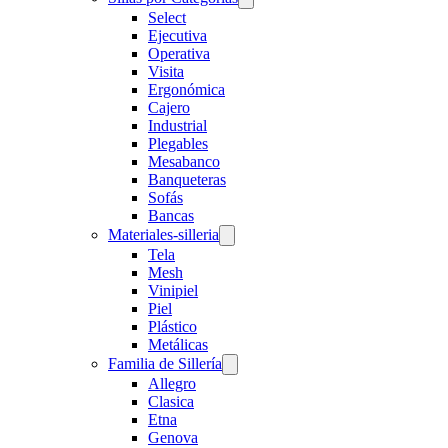
Select
Ejecutiva
Operativa
Visita
Ergonómica
Cajero
Industrial
Plegables
Mesabanco
Banqueteras
Sofás
Bancas
Materiales-silleria
Tela
Mesh
Vinipiel
Piel
Plástico
Metálicas
Familia de Sillería
Allegro
Clasica
Etna
Genova