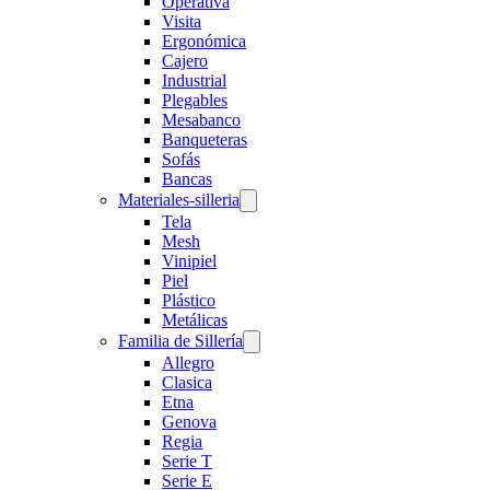
Operativa
Visita
Ergonómica
Cajero
Industrial
Plegables
Mesabanco
Banqueteras
Sofás
Bancas
Materiales-silleria
Tela
Mesh
Vinipiel
Piel
Plástico
Metálicas
Familia de Sillería
Allegro
Clasica
Etna
Genova
Regia
Serie T
Serie E