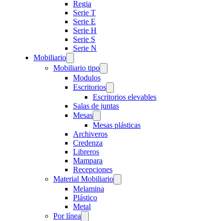
Regia
Serie T
Serie E
Serie H
Serie S
Serie N
Mobiliario
Mobiliario tipo
Modulos
Escritorios
Escritorios elevables
Salas de juntas
Mesas
Mesas plásticas
Archiveros
Credenza
Libreros
Mampara
Recepciones
Material Mobiliario
Melamina
Plástico
Metal
Por línea