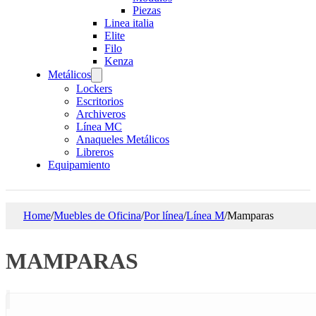
Piezas
Linea italia
Elite
Filo
Kenza
Metálicos
Lockers
Escritorios
Archiveros
Línea MC
Anaqueles Metálicos
Libreros
Equipamiento
Home
/
Muebles de Oficina
/
Por línea
/
Línea M
/
Mamparas
MAMPARAS