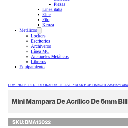
Piezas
Linea italia
Elite
Filo
Kenza
Metálicos
Lockers
Escritorios
Archiveros
Línea MC
Anaqueles Metálicos
Libreros
Equipamiento
HOME
MUEBLES DE OFICINA
POR LÍNEA
BILLYDESK MOBILIARIO
PIEZAS
MAMPARA
Mini Mampara De Acrílico De 6mm Bil
SKU:
BMA15022