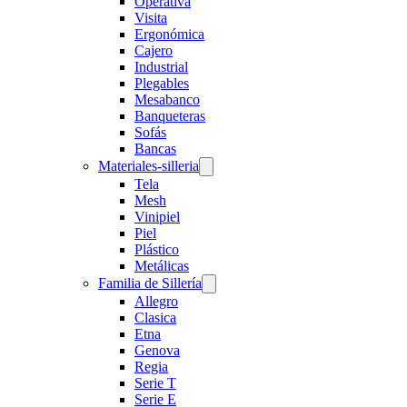
Operativa
Visita
Ergonómica
Cajero
Industrial
Plegables
Mesabanco
Banqueteras
Sofás
Bancas
Materiales-silleria
Tela
Mesh
Vinipiel
Piel
Plástico
Metálicas
Familia de Sillería
Allegro
Clasica
Etna
Genova
Regia
Serie T
Serie E