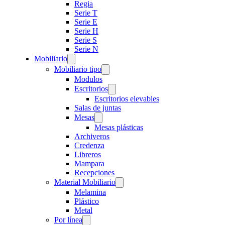
Regia
Serie T
Serie E
Serie H
Serie S
Serie N
Mobiliario
Mobiliario tipo
Modulos
Escritorios
Escritorios elevables
Salas de juntas
Mesas
Mesas plásticas
Archiveros
Credenza
Libreros
Mampara
Recepciones
Material Mobiliario
Melamina
Plástico
Metal
Por línea