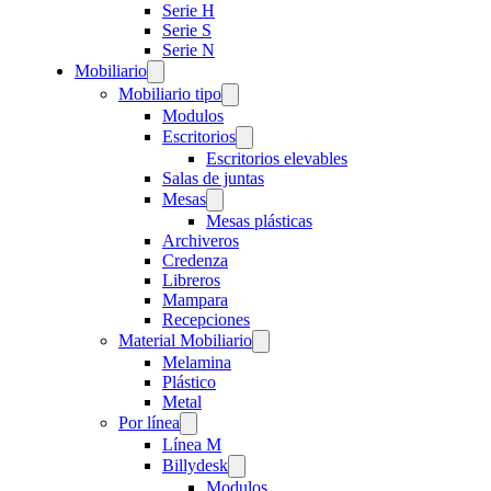
Serie H
Serie S
Serie N
Mobiliario
Mobiliario tipo
Modulos
Escritorios
Escritorios elevables
Salas de juntas
Mesas
Mesas plásticas
Archiveros
Credenza
Libreros
Mampara
Recepciones
Material Mobiliario
Melamina
Plástico
Metal
Por línea
Línea M
Billydesk
Modulos