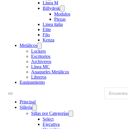
Línea M
Billydesk
Modulos
Piezas
Linea italia
Elite
Filo
Kenza
Metálicos
Lockers
Escritorios
Archiveros
Línea MC
Anaqueles Metálicos
Libreros
Equipamiento
Products
search
Principal
Sillería
Sillas por Categorías
Select
Ejecutiva