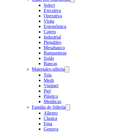
Select
Ejecutiva
Operativa
Visita
Ergonómica
Cajero
Industrial
Plegables
Mesabanco
Banqueteras
Sofás
Bancas
Materiales-silleria
Tela
Mesh
Vinipiel
Piel
Plástico
Metálicas
Familia de Sillería
Allegro
Clasica
Etna
Genova