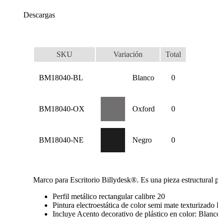
Descargas
SKU
Variación
Total
BM18040-BL
Blanco
0
BM18040-OX
Oxford
0
BM18040-NE
Negro
0
Marco para Escritorio Billydesk®. Es una pieza estructural 
Perfil metálico rectangular calibre 20
Pintura electroestática de color semi mate texturizad
Incluye Acento decorativo de plástico en color: Blan