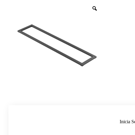
Inicia S