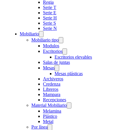
Regia
Serie T
Serie E
Serie H
Serie S
Serie N
Mobiliario
Mobiliario tipo
Modulos
Escritorios
Escritorios elevables
Salas de juntas
Mesas
Mesas plásticas
Archiveros
Credenza
Libreros
Mampara
Recepciones
Material Mobiliario
Melamina
Plástico
Metal
Por línea