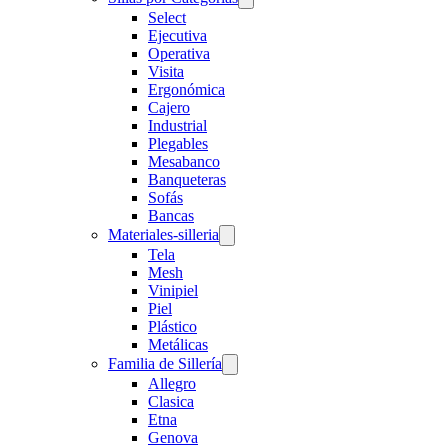
Select
Ejecutiva
Operativa
Visita
Ergonómica
Cajero
Industrial
Plegables
Mesabanco
Banqueteras
Sofás
Bancas
Materiales-silleria
Tela
Mesh
Vinipiel
Piel
Plástico
Metálicas
Familia de Sillería
Allegro
Clasica
Etna
Genova