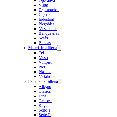
Operativa
Visita
Ergonómica
Cajero
Industrial
Plegables
Mesabanco
Banqueteras
Sofás
Bancas
Materiales-silleria
Tela
Mesh
Vinipiel
Piel
Plástico
Metálicas
Familia de Sillería
Allegro
Clasica
Etna
Genova
Regia
Serie T
Serie E