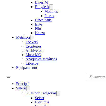
Línea M
Billydesk
Modulos
Piezas
Linea italia
Elite
Filo
Kenza
Metálicos
Lockers
Escritorios
Archiveros
Línea MC
Anaqueles Metálicos
Libreros
Equipamiento
Products
search
Principal
Sillería
Sillas por Categorías
Select
Ejecutiva