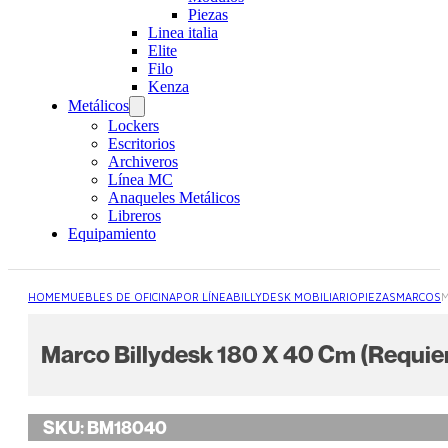
Piezas
Linea italia
Elite
Filo
Kenza
Metálicos
Lockers
Escritorios
Archiveros
Línea MC
Anaqueles Metálicos
Libreros
Equipamiento
HOME
MUEBLES DE OFICINA
POR LÍNEA
BILLYDESK MOBILIARIO
PIEZAS
MARCOS
M
Marco Billydesk 180 X 40 Cm (Requie
SKU:
BM18040