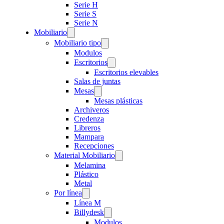
Serie H
Serie S
Serie N
Mobiliario
Mobiliario tipo
Modulos
Escritorios
Escritorios elevables
Salas de juntas
Mesas
Mesas plásticas
Archiveros
Credenza
Libreros
Mampara
Recepciones
Material Mobiliario
Melamina
Plástico
Metal
Por línea
Línea M
Billydesk
Modulos