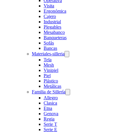
Operativa
Visita
Ergonómica
Cajero
Industrial
Plegables
Mesabanco
Banqueteras
Sofás
Bancas
Materiales-silleria
Tela
Mesh
Vinipiel
Piel
Plástico
Metálicas
Familia de Sillería
Allegro
Clasica
Etna
Genova
Regia
Serie T
Serie E