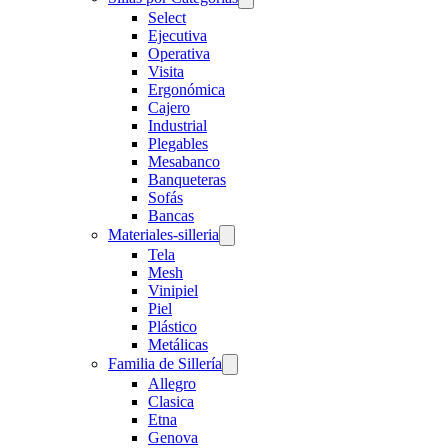
Select
Ejecutiva
Operativa
Visita
Ergonómica
Cajero
Industrial
Plegables
Mesabanco
Banqueteras
Sofás
Bancas
Materiales-silleria
Tela
Mesh
Vinipiel
Piel
Plástico
Metálicas
Familia de Sillería
Allegro
Clasica
Etna
Genova