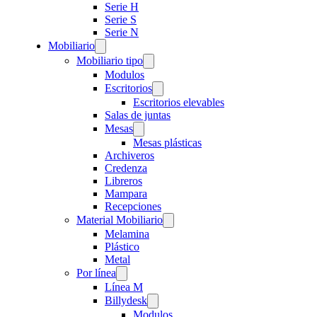
Serie H
Serie S
Serie N
Mobiliario
Mobiliario tipo
Modulos
Escritorios
Escritorios elevables
Salas de juntas
Mesas
Mesas plásticas
Archiveros
Credenza
Libreros
Mampara
Recepciones
Material Mobiliario
Melamina
Plástico
Metal
Por línea
Línea M
Billydesk
Modulos