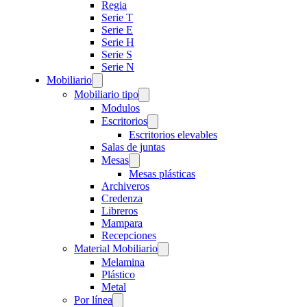
Regia
Serie T
Serie E
Serie H
Serie S
Serie N
Mobiliario
Mobiliario tipo
Modulos
Escritorios
Escritorios elevables
Salas de juntas
Mesas
Mesas plásticas
Archiveros
Credenza
Libreros
Mampara
Recepciones
Material Mobiliario
Melamina
Plástico
Metal
Por línea