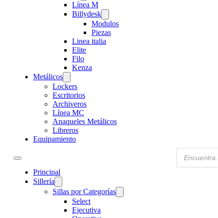
Línea M
Billydesk
Modulos
Piezas
Linea italia
Elite
Filo
Kenza
Metálicos
Lockers
Escritorios
Archiveros
Línea MC
Anaqueles Metálicos
Libreros
Equipamiento
Products
search
Principal
Sillería
Sillas por Categorías
Select
Ejecutiva