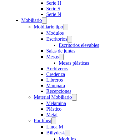
Serie H
Serie S
Serie N
Mobiliario
Mobiliario tipo
Modulos
Escritorios
Escritorios elevables
Salas de juntas
Mesas
Mesas plásticas
Archiveros
Credenza
Libreros
Mampara
Recepciones
Material Mobiliario
Melamina
Plástico
Metal
Por línea
Línea M
Billydesk
Modulos