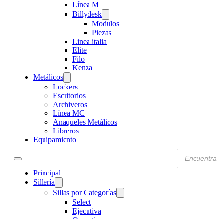
Línea M
Billydesk
Modulos
Piezas
Linea italia
Elite
Filo
Kenza
Metálicos
Lockers
Escritorios
Archiveros
Línea MC
Anaqueles Metálicos
Libreros
Equipamiento
Products
search
Principal
Sillería
Sillas por Categorías
Select
Ejecutiva