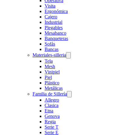
Operativa
Visita
Ergonómica
Cajero
Industrial
Plegables
Mesabanco
Banqueteras
Sofás
Bancas
Materiales-silleria
Tela
Mesh
Vinipiel
Piel
Plástico
Metálicas
Familia de Sillería
Allegro
Clasica
Etna
Genova
Regia
Serie T
Serie E