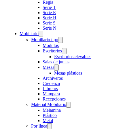
Regia
Serie T
Serie E
Serie H
Serie S
Serie N
Mobiliario
Mobiliario tipo
Modulos
Escritorios
Escritorios elevables
Salas de juntas
Mesas
Mesas plásticas
Archiveros
Credenza
Libreros
Mampara
Recepciones
Material Mobiliario
Melamina
Plástico
Metal
Por línea