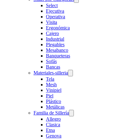
Select
Ejecutiva
Operativa
Visita
Ergonómica
Cajero
Industrial
Plegables
Mesabanco
Banqueteras
Sofás
Bancas
Materiales-silleria
Tela
Mesh
Vinipiel
Piel
Plástico
Metálicas
Familia de Sillería
Allegro
Clasica
Etna
Genova