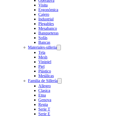
Operativa
Visita
Ergonómica
Cajero
Industrial
Plegables
Mesabanco
Banqueteras
Sofás
Bancas
Materiales-silleria
Tela
Mesh
Vinipiel
Piel
Plástico
Metálicas
Familia de Sillería
Allegro
Clasica
Etna
Genova
Regia
Serie T
Serie E