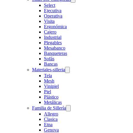
Select
Ejecutiva
Operativa
Visita
Ergonómica
Cajero
Industrial
Plegables
Mesabanco
Banqueteras
Sofás
Bancas
Materiales-silleria
Tela
Mesh
Vinipiel
Piel
Plástico
Metálicas
Familia de Sillería
Allegro
Clasica
Etna
Genova