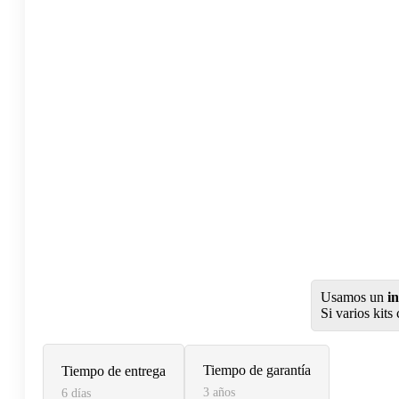
Usamos un
i
Si varios kits
Tiempo de garantía
Tiempo de entrega
3 años
6 días