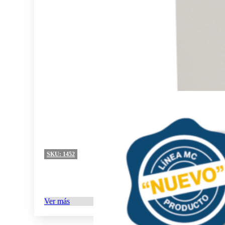
SKU:
1452
Ver más