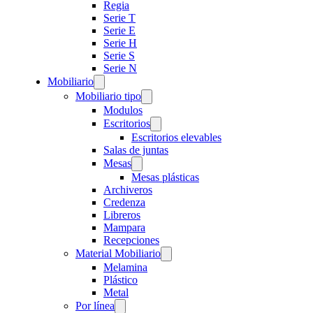
Regia
Serie T
Serie E
Serie H
Serie S
Serie N
Mobiliario
Mobiliario tipo
Modulos
Escritorios
Escritorios elevables
Salas de juntas
Mesas
Mesas plásticas
Archiveros
Credenza
Libreros
Mampara
Recepciones
Material Mobiliario
Melamina
Plástico
Metal
Por línea