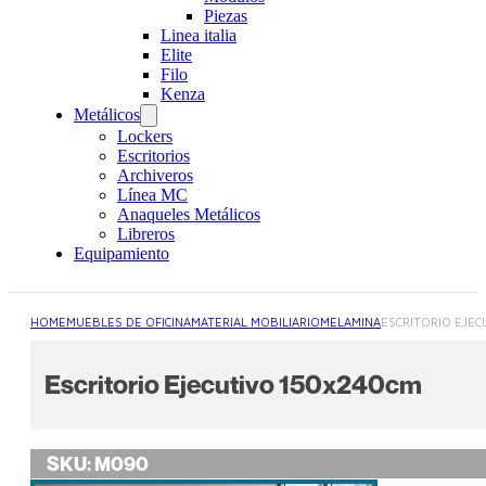
Piezas
Linea italia
Elite
Filo
Kenza
Metálicos
Lockers
Escritorios
Archiveros
Línea MC
Anaqueles Metálicos
Libreros
Equipamiento
HOME
MUEBLES DE OFICINA
MATERIAL MOBILIARIO
MELAMINA
ESCRITORIO EJEC
Escritorio Ejecutivo 150x240cm
SKU:
M090