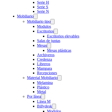
Serie H
Serie S
Serie N
Mobiliario
Mobiliario tipo
Modulos
Escritorios
Escritorios elevables
Salas de juntas
Mesas
Mesas plásticas
Archiveros
Credenza
Libreros
Mampara
Recepciones
Material Mobiliario
Melamina
Plástico
Metal
Por línea
Línea M
Billydesk
Modulos