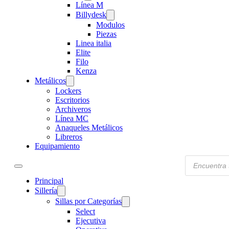
Línea M
Billydesk
Modulos
Piezas
Linea italia
Elite
Filo
Kenza
Metálicos
Lockers
Escritorios
Archiveros
Línea MC
Anaqueles Metálicos
Libreros
Equipamiento
Products
search
Principal
Sillería
Sillas por Categorías
Select
Ejecutiva