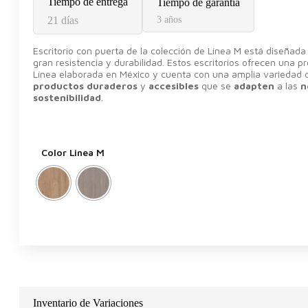
Tiempo de entrega
Tiempo de garantía
21 días
3 años
Escritorio con puerta de la colección de Línea M está diseñad
gran resistencia y durabilidad. Estos escritorios ofrecen una 
Línea elaborada en México y cuenta con una amplia variedad d
productos duraderos
y
accesibles
que se
adapten
a las
n
sostenibilidad
.
Color Linea M
Inventario de Variaciones