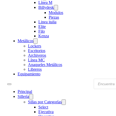
Línea M
Billydesk
Modulos
Piezas
Linea italia
Elite
Filo
Kenza
Metálicos
Lockers
Escritorios
Archiveros
Línea MC
Anaqueles Metálicos
Libreros
Equipamiento
Products
search
Principal
Sillería
Sillas por Categorías
Select
Ejecutiva