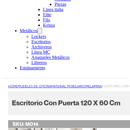
Piezas
Linea italia
Elite
Filo
Kenza
Metálicos
Lockers
Escritorios
Archiveros
Línea MC
Anaqueles Metálicos
Libreros
Equipamiento
HOME
MUEBLES DE OFICINA
MATERIAL MOBILIARIO
MELAMINA
ESCRITORIO CON 
Escritorio Con Puerta 120 X 60 Cm
SKU:
M014