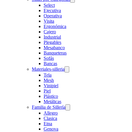
Select
Ejecutiva
Operativa
Visita
Ergonómica
Cajero
Industrial
Plegables
Mesabanco
Banqueteras
Sofás
Bancas
Materiales-silleria
Tela
Mesh
Vinipiel
Piel
Plástico
Metálicas
Familia de Sillería
Allegro
Clasica
Etna
Genova