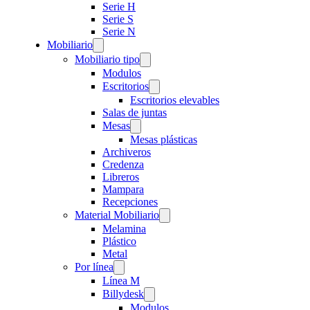
Serie H
Serie S
Serie N
Mobiliario
Mobiliario tipo
Modulos
Escritorios
Escritorios elevables
Salas de juntas
Mesas
Mesas plásticas
Archiveros
Credenza
Libreros
Mampara
Recepciones
Material Mobiliario
Melamina
Plástico
Metal
Por línea
Línea M
Billydesk
Modulos