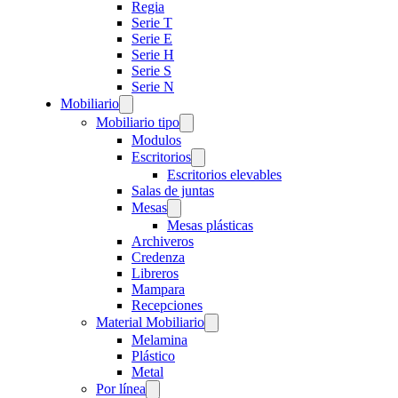
Regia
Serie T
Serie E
Serie H
Serie S
Serie N
Mobiliario
Mobiliario tipo
Modulos
Escritorios
Escritorios elevables
Salas de juntas
Mesas
Mesas plásticas
Archiveros
Credenza
Libreros
Mampara
Recepciones
Material Mobiliario
Melamina
Plástico
Metal
Por línea