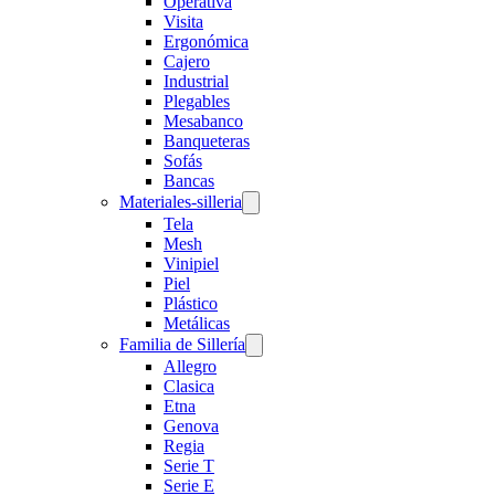
Operativa
Visita
Ergonómica
Cajero
Industrial
Plegables
Mesabanco
Banqueteras
Sofás
Bancas
Materiales-silleria
Tela
Mesh
Vinipiel
Piel
Plástico
Metálicas
Familia de Sillería
Allegro
Clasica
Etna
Genova
Regia
Serie T
Serie E