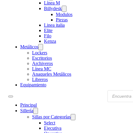
Línea M
Billydesk
Modulos
Piezas
Linea italia
Elite
Filo
Kenza
Metálicos
Lockers
Escritorios
Archiveros
Línea MC
Anaqueles Metálicos
Libreros
Equipamiento
Products
search
Principal
Sillería
Sillas por Categorías
Select
Ejecutiva