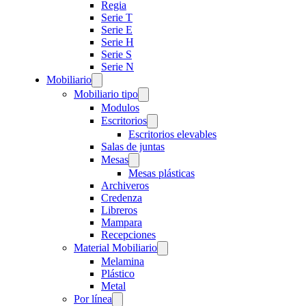
Regia
Serie T
Serie E
Serie H
Serie S
Serie N
Mobiliario
Mobiliario tipo
Modulos
Escritorios
Escritorios elevables
Salas de juntas
Mesas
Mesas plásticas
Archiveros
Credenza
Libreros
Mampara
Recepciones
Material Mobiliario
Melamina
Plástico
Metal
Por línea