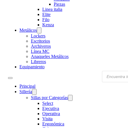
Piezas
Linea italia
Elite
Filo
Kenza
Metálicos
Lockers
Escritorios
Archiveros
Línea MC
Anaqueles Metálicos
Libreros
Equipamiento
Products
search
Principal
Sillería
Sillas por Categorías
Select
Ejecutiva
Operativa
Visita
Ergonómica