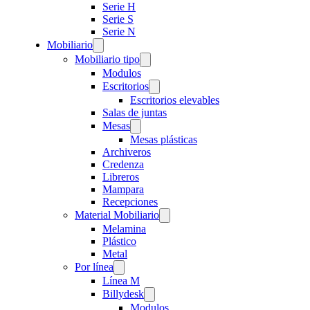
Serie H
Serie S
Serie N
Mobiliario
Mobiliario tipo
Modulos
Escritorios
Escritorios elevables
Salas de juntas
Mesas
Mesas plásticas
Archiveros
Credenza
Libreros
Mampara
Recepciones
Material Mobiliario
Melamina
Plástico
Metal
Por línea
Línea M
Billydesk
Modulos