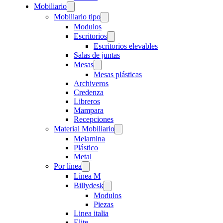
Mobiliario
Mobiliario tipo
Modulos
Escritorios
Escritorios elevables
Salas de juntas
Mesas
Mesas plásticas
Archiveros
Credenza
Libreros
Mampara
Recepciones
Material Mobiliario
Melamina
Plástico
Metal
Por línea
Línea M
Billydesk
Modulos
Piezas
Linea italia
Elite