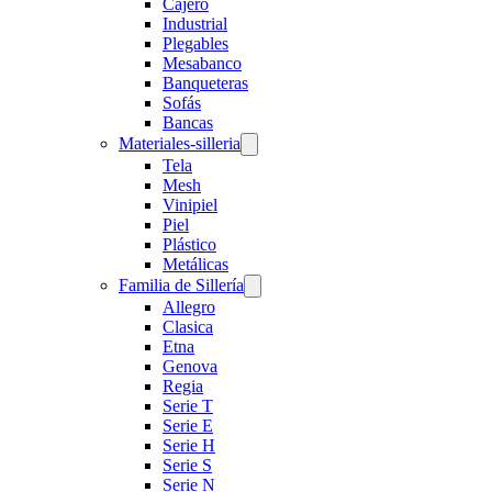
Cajero
Industrial
Plegables
Mesabanco
Banqueteras
Sofás
Bancas
Materiales-silleria
Tela
Mesh
Vinipiel
Piel
Plástico
Metálicas
Familia de Sillería
Allegro
Clasica
Etna
Genova
Regia
Serie T
Serie E
Serie H
Serie S
Serie N