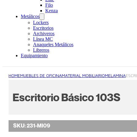
Filo
Kenza
Metálicos
Lockers
Escritorios
Archiveros
Línea MC
Anaqueles Metálicos
Libreros
Equipamiento
HOME
MUEBLES DE OFICINA
MATERIAL MOBILIARIO
MELAMINA
ESCR
Escritorio Básico 103S
SKU:
231-MI09