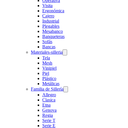
Operativa
Visita
Ergonómica
Cajero
Industrial
Plegables
Mesabanco
Banqueteras
Sofás
Bancas
Materiales-silleria
Tela
Mesh
Vinipiel
Piel
Plástico
Metálicas
Familia de Sillería
Allegro
Clasica
Etna
Genova
Regia
Serie T
Serie E