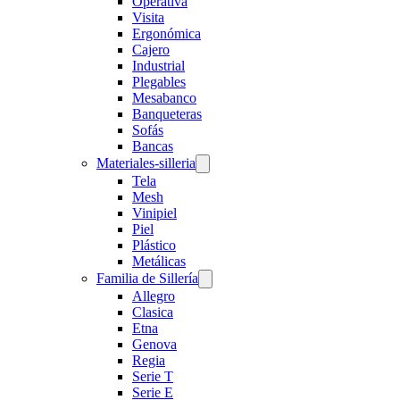
Operativa
Visita
Ergonómica
Cajero
Industrial
Plegables
Mesabanco
Banqueteras
Sofás
Bancas
Materiales-silleria
Tela
Mesh
Vinipiel
Piel
Plástico
Metálicas
Familia de Sillería
Allegro
Clasica
Etna
Genova
Regia
Serie T
Serie E