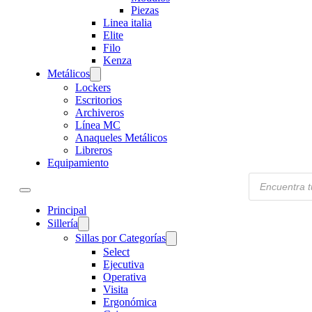
Piezas
Linea italia
Elite
Filo
Kenza
Metálicos
Lockers
Escritorios
Archiveros
Línea MC
Anaqueles Metálicos
Libreros
Equipamiento
Products
search
Principal
Sillería
Sillas por Categorías
Select
Ejecutiva
Operativa
Visita
Ergonómica