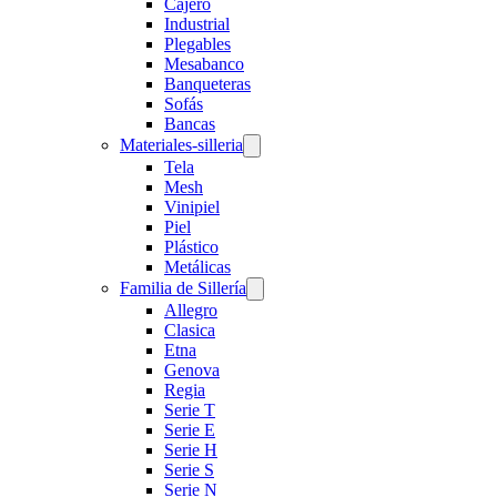
Cajero
Industrial
Plegables
Mesabanco
Banqueteras
Sofás
Bancas
Materiales-silleria
Tela
Mesh
Vinipiel
Piel
Plástico
Metálicas
Familia de Sillería
Allegro
Clasica
Etna
Genova
Regia
Serie T
Serie E
Serie H
Serie S
Serie N