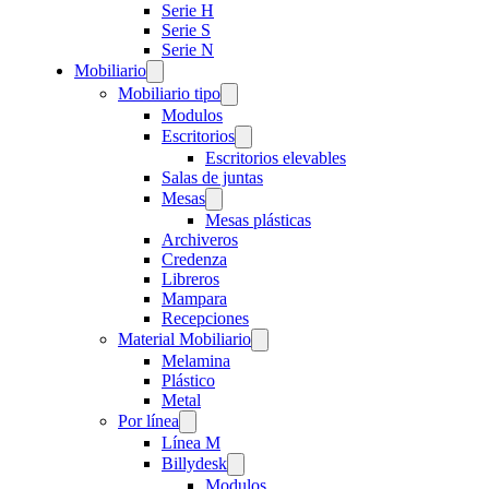
Serie H
Serie S
Serie N
Mobiliario
Mobiliario tipo
Modulos
Escritorios
Escritorios elevables
Salas de juntas
Mesas
Mesas plásticas
Archiveros
Credenza
Libreros
Mampara
Recepciones
Material Mobiliario
Melamina
Plástico
Metal
Por línea
Línea M
Billydesk
Modulos