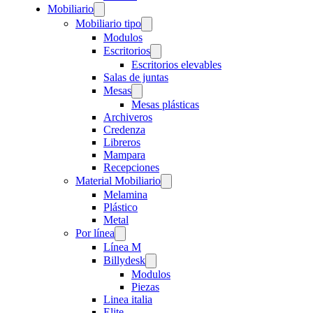
Mobiliario
Mobiliario tipo
Modulos
Escritorios
Escritorios elevables
Salas de juntas
Mesas
Mesas plásticas
Archiveros
Credenza
Libreros
Mampara
Recepciones
Material Mobiliario
Melamina
Plástico
Metal
Por línea
Línea M
Billydesk
Modulos
Piezas
Linea italia
Elite