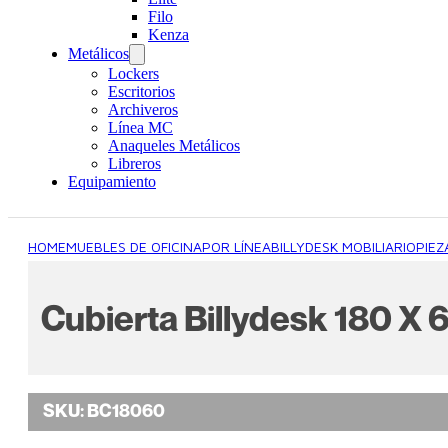
Filo
Kenza
Metálicos
Lockers
Escritorios
Archiveros
Línea MC
Anaqueles Metálicos
Libreros
Equipamiento
HOME
MUEBLES DE OFICINA
POR LÍNEA
BILLYDESK MOBILIARIO
PIEZ
Cubierta Billydesk 180 X
SKU:
BC18060