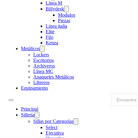
Línea M
Billydesk
Modulos
Piezas
Linea italia
Elite
Filo
Kenza
Metálicos
Lockers
Escritorios
Archiveros
Línea MC
Anaqueles Metálicos
Libreros
Equipamiento
Products
search
Principal
Sillería
Sillas por Categorías
Select
Ejecutiva