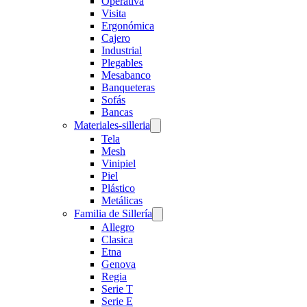
Operativa
Visita
Ergonómica
Cajero
Industrial
Plegables
Mesabanco
Banqueteras
Sofás
Bancas
Materiales-silleria
Tela
Mesh
Vinipiel
Piel
Plástico
Metálicas
Familia de Sillería
Allegro
Clasica
Etna
Genova
Regia
Serie T
Serie E