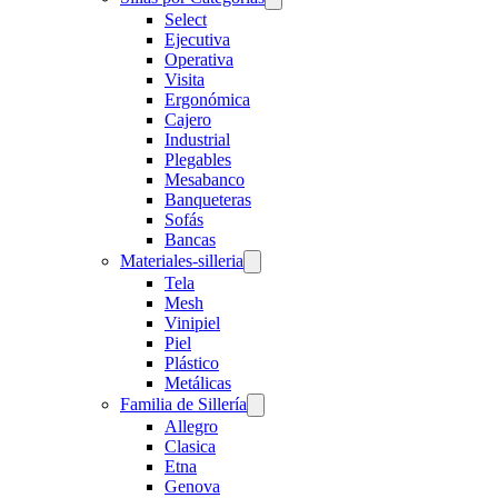
Select
Ejecutiva
Operativa
Visita
Ergonómica
Cajero
Industrial
Plegables
Mesabanco
Banqueteras
Sofás
Bancas
Materiales-silleria
Tela
Mesh
Vinipiel
Piel
Plástico
Metálicas
Familia de Sillería
Allegro
Clasica
Etna
Genova