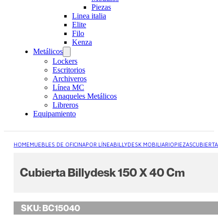
Piezas
Linea italia
Elite
Filo
Kenza
Metálicos
Lockers
Escritorios
Archiveros
Línea MC
Anaqueles Metálicos
Libreros
Equipamiento
HOME
MUEBLES DE OFICINA
POR LÍNEA
BILLYDESK MOBILIARIO
PIEZAS
CUBIERT
Cubierta Billydesk 150 X 40 Cm
SKU:
BC15040