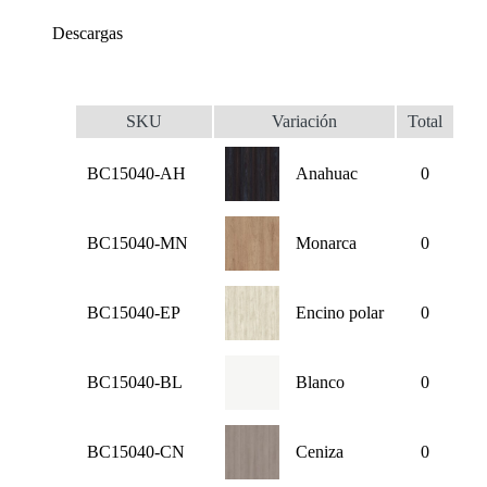
Descargas
SKU
Variación
Total
BC15040-AH
Anahuac
0
BC15040-MN
Monarca
0
BC15040-EP
Encino polar
0
BC15040-BL
Blanco
0
BC15040-CN
Ceniza
0