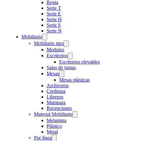
Regia
Serie T
Serie E
Serie H
Serie S
Serie N
Mobiliario
Mobiliario tipo
Modulos
Escritorios
Escritorios elevables
Salas de juntas
Mesas
Mesas plásticas
Archiveros
Credenza
Libreros
Mampara
Recepciones
Material Mobiliario
Melamina
Plástico
Metal
Por línea