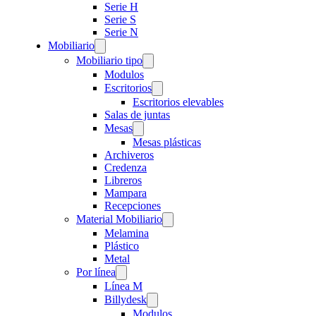
Serie H
Serie S
Serie N
Mobiliario
Mobiliario tipo
Modulos
Escritorios
Escritorios elevables
Salas de juntas
Mesas
Mesas plásticas
Archiveros
Credenza
Libreros
Mampara
Recepciones
Material Mobiliario
Melamina
Plástico
Metal
Por línea
Línea M
Billydesk
Modulos