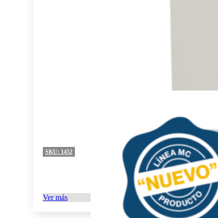
SKU:
1452
Ver más