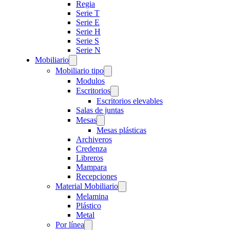
Regia
Serie T
Serie E
Serie H
Serie S
Serie N
Mobiliario
Mobiliario tipo
Modulos
Escritorios
Escritorios elevables
Salas de juntas
Mesas
Mesas plásticas
Archiveros
Credenza
Libreros
Mampara
Recepciones
Material Mobiliario
Melamina
Plástico
Metal
Por línea