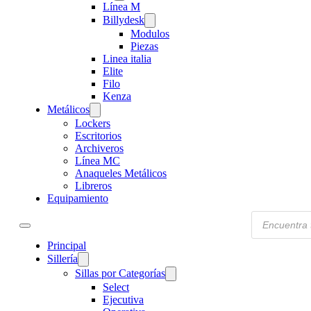
Línea M
Billydesk
Modulos
Piezas
Linea italia
Elite
Filo
Kenza
Metálicos
Lockers
Escritorios
Archiveros
Línea MC
Anaqueles Metálicos
Libreros
Equipamiento
Products
search
Principal
Sillería
Sillas por Categorías
Select
Ejecutiva