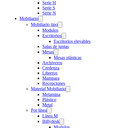
Serie H
Serie S
Serie N
Mobiliario
Mobiliario tipo
Modulos
Escritorios
Escritorios elevables
Salas de juntas
Mesas
Mesas plásticas
Archiveros
Credenza
Libreros
Mampara
Recepciones
Material Mobiliario
Melamina
Plástico
Metal
Por línea
Línea M
Billydesk
Modulos