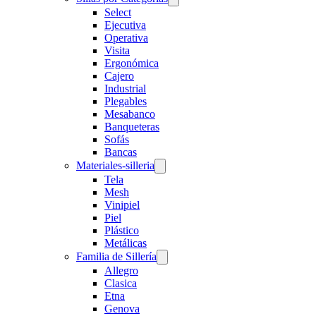
Select
Ejecutiva
Operativa
Visita
Ergonómica
Cajero
Industrial
Plegables
Mesabanco
Banqueteras
Sofás
Bancas
Materiales-silleria
Tela
Mesh
Vinipiel
Piel
Plástico
Metálicas
Familia de Sillería
Allegro
Clasica
Etna
Genova