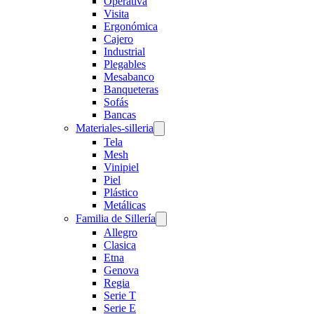
Operativa
Visita
Ergonómica
Cajero
Industrial
Plegables
Mesabanco
Banqueteras
Sofás
Bancas
Materiales-silleria
Tela
Mesh
Vinipiel
Piel
Plástico
Metálicas
Familia de Sillería
Allegro
Clasica
Etna
Genova
Regia
Serie T
Serie E