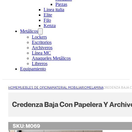
Piezas
Linea italia
Elite
Filo
Kenza
Metálicos
Lockers
Escritorios
Archiveros
Línea MC
Anaqueles Metálicos
Libreros
Equipamiento
HOME
MUEBLES DE OFICINA
MATERIAL MOBILIARIO
MELAMINA
CREDENZA BAJA C
Credenza Baja Con Papelera Y Archiv
SKU:
M069