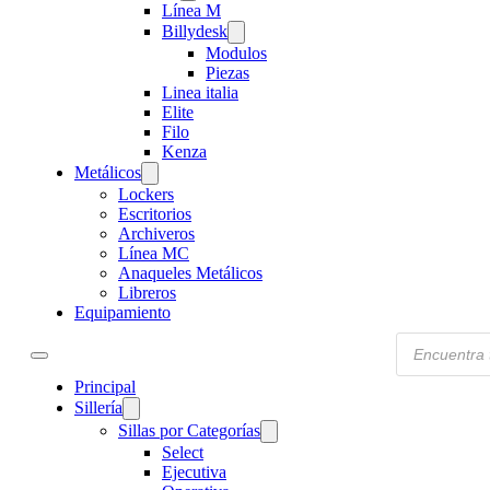
Línea M
Billydesk
Modulos
Piezas
Linea italia
Elite
Filo
Kenza
Metálicos
Lockers
Escritorios
Archiveros
Línea MC
Anaqueles Metálicos
Libreros
Equipamiento
Products
search
Principal
Sillería
Sillas por Categorías
Select
Ejecutiva