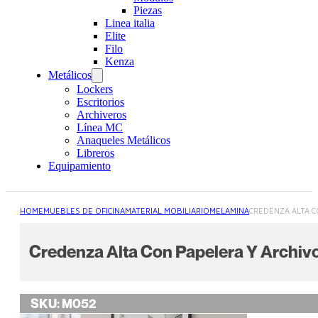
Piezas
Linea italia
Elite
Filo
Kenza
Metálicos
Lockers
Escritorios
Archiveros
Línea MC
Anaqueles Metálicos
Libreros
Equipamiento
HOME
MUEBLES DE OFICINA
MATERIAL MOBILIARIO
MELAMINA
CREDENZA ALTA C
Credenza Alta Con Papelera Y Archivo
SKU:
M052