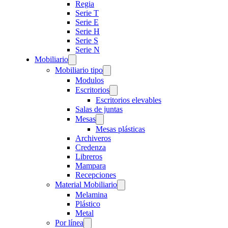
Regia
Serie T
Serie E
Serie H
Serie S
Serie N
Mobiliario
Mobiliario tipo
Modulos
Escritorios
Escritorios elevables
Salas de juntas
Mesas
Mesas plásticas
Archiveros
Credenza
Libreros
Mampara
Recepciones
Material Mobiliario
Melamina
Plástico
Metal
Por línea