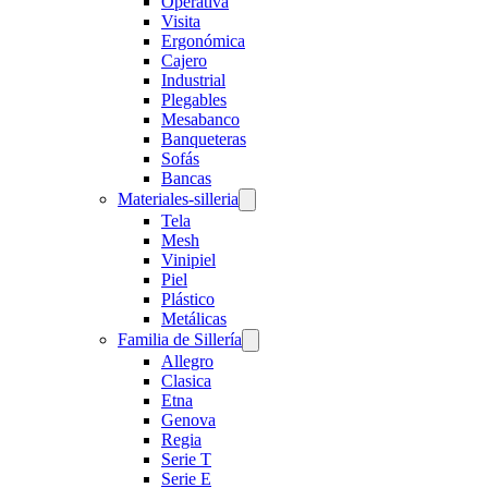
Operativa
Visita
Ergonómica
Cajero
Industrial
Plegables
Mesabanco
Banqueteras
Sofás
Bancas
Materiales-silleria
Tela
Mesh
Vinipiel
Piel
Plástico
Metálicas
Familia de Sillería
Allegro
Clasica
Etna
Genova
Regia
Serie T
Serie E