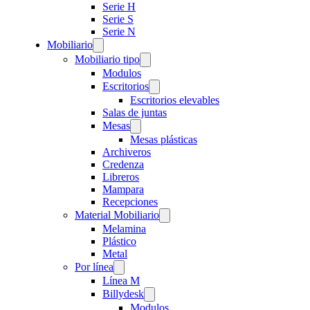
Serie H
Serie S
Serie N
Mobiliario
Mobiliario tipo
Modulos
Escritorios
Escritorios elevables
Salas de juntas
Mesas
Mesas plásticas
Archiveros
Credenza
Libreros
Mampara
Recepciones
Material Mobiliario
Melamina
Plástico
Metal
Por línea
Línea M
Billydesk
Modulos