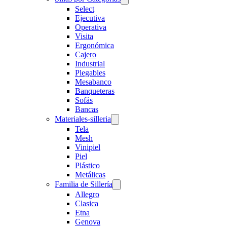
Select
Ejecutiva
Operativa
Visita
Ergonómica
Cajero
Industrial
Plegables
Mesabanco
Banqueteras
Sofás
Bancas
Materiales-silleria
Tela
Mesh
Vinipiel
Piel
Plástico
Metálicas
Familia de Sillería
Allegro
Clasica
Etna
Genova