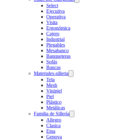
Select
Ejecutiva
Operativa
Visita
Ergonómica
Cajero
Industrial
Plegables
Mesabanco
Banqueteras
Sofás
Bancas
Materiales-silleria
Tela
Mesh
Vinipiel
Piel
Plástico
Metálicas
Familia de Sillería
Allegro
Clasica
Etna
Genova