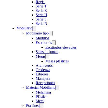
Regia
Serie T
Serie E
Serie H
Serie S
Serie N
Mobiliario
Mobiliario tipo
Modulos
Escritorios
Escritorios elevables
Salas de juntas
Mesas
Mesas plásticas
Archiveros
Credenza
Libreros
Mampara
Recepciones
Material Mobiliario
Melamina
Plástico
Metal
Por línea