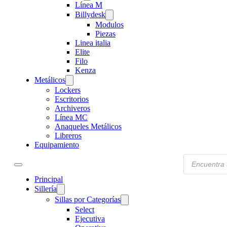
Línea M
Billydesk
Modulos
Piezas
Linea italia
Elite
Filo
Kenza
Metálicos
Lockers
Escritorios
Archiveros
Línea MC
Anaqueles Metálicos
Libreros
Equipamiento
Products
search
Principal
Sillería
Sillas por Categorías
Select
Ejecutiva