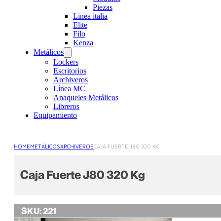
Piezas
Linea italia
Elite
Filo
Kenza
Metálicos
Lockers
Escritorios
Archiveros
Línea MC
Anaqueles Metálicos
Libreros
Equipamiento
HOME
METÁLICOS
ARCHIVEROS
CAJA FUERTE J80 320 KG
Caja Fuerte J80 320 Kg
SKU:
221