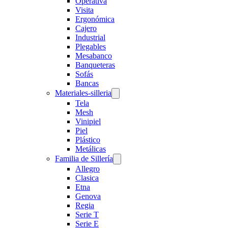
Operativa
Visita
Ergonómica
Cajero
Industrial
Plegables
Mesabanco
Banqueteras
Sofás
Bancas
Materiales-silleria
Tela
Mesh
Vinipiel
Piel
Plástico
Metálicas
Familia de Sillería
Allegro
Clasica
Etna
Genova
Regia
Serie T
Serie E