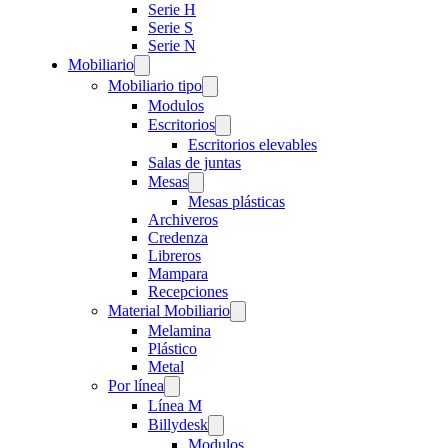
Serie H
Serie S
Serie N
Mobiliario
Mobiliario tipo
Modulos
Escritorios
Escritorios elevables
Salas de juntas
Mesas
Mesas plásticas
Archiveros
Credenza
Libreros
Mampara
Recepciones
Material Mobiliario
Melamina
Plástico
Metal
Por línea
Línea M
Billydesk
Modulos