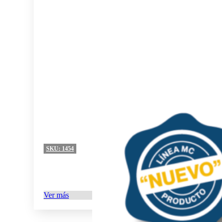
SKU:
1454
Ver más