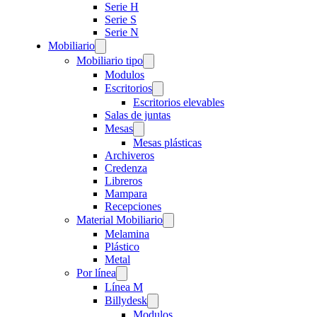
Serie H
Serie S
Serie N
Mobiliario
Mobiliario tipo
Modulos
Escritorios
Escritorios elevables
Salas de juntas
Mesas
Mesas plásticas
Archiveros
Credenza
Libreros
Mampara
Recepciones
Material Mobiliario
Melamina
Plástico
Metal
Por línea
Línea M
Billydesk
Modulos