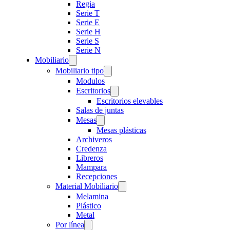
Regia
Serie T
Serie E
Serie H
Serie S
Serie N
Mobiliario
Mobiliario tipo
Modulos
Escritorios
Escritorios elevables
Salas de juntas
Mesas
Mesas plásticas
Archiveros
Credenza
Libreros
Mampara
Recepciones
Material Mobiliario
Melamina
Plástico
Metal
Por línea