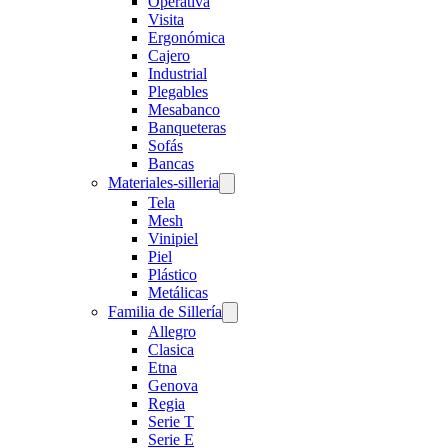
Operativa
Visita
Ergonómica
Cajero
Industrial
Plegables
Mesabanco
Banqueteras
Sofás
Bancas
Materiales-silleria
Tela
Mesh
Vinipiel
Piel
Plástico
Metálicas
Familia de Sillería
Allegro
Clasica
Etna
Genova
Regia
Serie T
Serie E