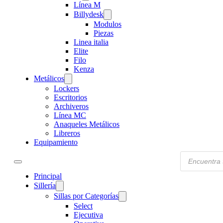
Línea M
Billydesk
Modulos
Piezas
Linea italia
Elite
Filo
Kenza
Metálicos
Lockers
Escritorios
Archiveros
Línea MC
Anaqueles Metálicos
Libreros
Equipamiento
Products
search
Principal
Sillería
Sillas por Categorías
Select
Ejecutiva