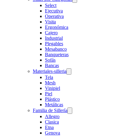
Select
Ejecutiva
Operativa
Visita
Ergonómica
Cajero
Industrial
Plegables
Mesabanco
Banqueteras
Sofás
Bancas
Materiales-silleria
Tela
Mesh
Vinipiel
Piel
Plástico
Metálicas
Familia de Sillería
Allegro
Clasica
Etna
Genova