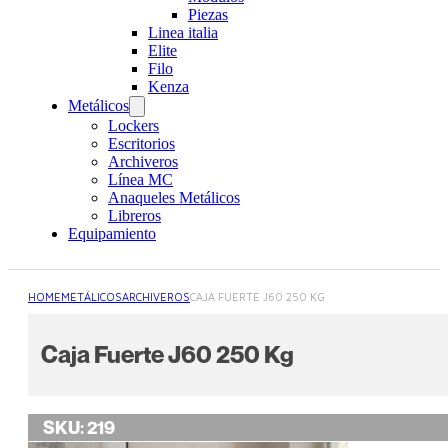
Piezas
Linea italia
Elite
Filo
Kenza
Metálicos
Lockers
Escritorios
Archiveros
Línea MC
Anaqueles Metálicos
Libreros
Equipamiento
HOME
METÁLICOS
ARCHIVEROS
CAJA FUERTE J60 250 KG
Caja Fuerte J60 250 Kg
SKU:
219