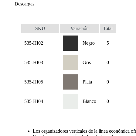
Descargas
SKU
Variación
Total
535-HI02
Negro
5
535-HI03
Gris
0
535-HI05
Plata
0
535-HI04
Blanco
0
Los organizadores verticales de la línea económica o