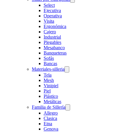
Select
Ejecutiva
Operativa
Visita
Ergonómica
Cajero
Industrial
Plegables
Mesabanco
Banqueteras
Sofás
Bancas
Materiales-silleria
Tela
Mesh
Vinipiel
Piel
Plástico
Metálicas
Familia de Sillería
Allegro
Clasica
Etna
Genova