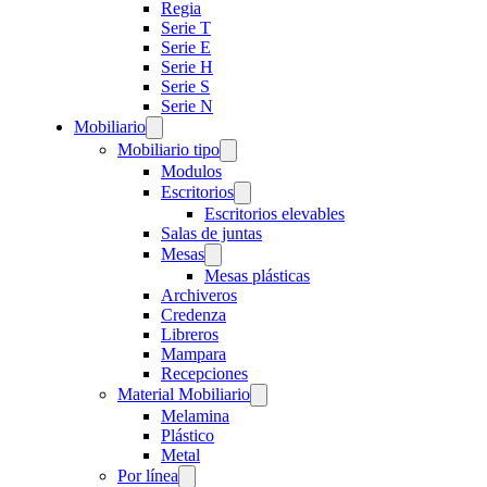
Regia
Serie T
Serie E
Serie H
Serie S
Serie N
Mobiliario
Mobiliario tipo
Modulos
Escritorios
Escritorios elevables
Salas de juntas
Mesas
Mesas plásticas
Archiveros
Credenza
Libreros
Mampara
Recepciones
Material Mobiliario
Melamina
Plástico
Metal
Por línea