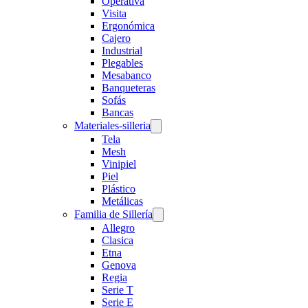
Operativa
Visita
Ergonómica
Cajero
Industrial
Plegables
Mesabanco
Banqueteras
Sofás
Bancas
Materiales-silleria
Tela
Mesh
Vinipiel
Piel
Plástico
Metálicas
Familia de Sillería
Allegro
Clasica
Etna
Genova
Regia
Serie T
Serie E