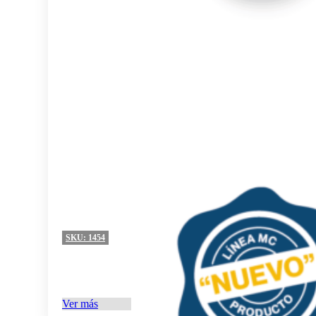
SKU:
1454
Ver más