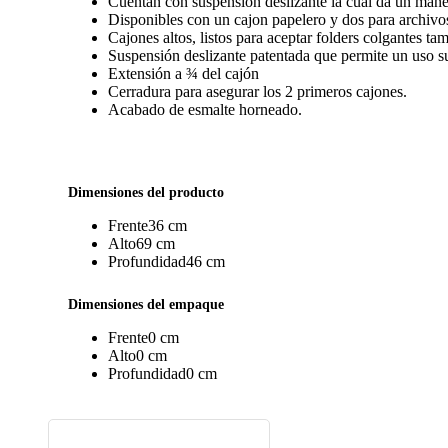
Cuentan con suspensión deslizante la cual da un mane
Disponibles con un cajon papelero y dos para archivo
Cajones altos, listos para aceptar folders colgantes ta
Suspensión deslizante patentada que permite un uso s
Extensión a ¾ del cajón
Cerradura para asegurar los 2 primeros cajones.
Acabado de esmalte horneado.
Dimensiones del producto
Frente
36 cm
Alto
69 cm
Profundidad
46 cm
Dimensiones del empaque
Frente
0 cm
Alto
0 cm
Profundidad
0 cm