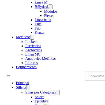
Línea M
Billydesk
Modulos
Piezas
Linea italia
Elite
Filo
Kenza
Metálicos
Lockers
Escritorios
Archiveros
Línea MC
Anaqueles Metálicos
Libreros
Equipamiento
Products
search
Principal
Sillería
Sillas por Categorías
Select
Ejecutiva