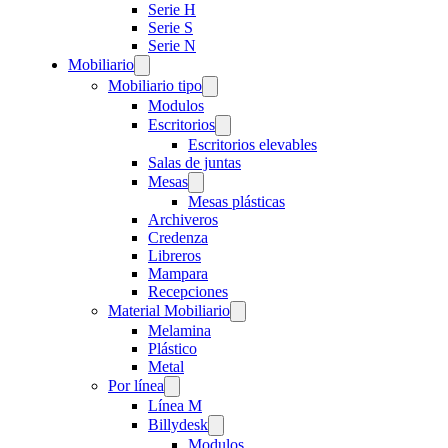
Serie H
Serie S
Serie N
Mobiliario
Mobiliario tipo
Modulos
Escritorios
Escritorios elevables
Salas de juntas
Mesas
Mesas plásticas
Archiveros
Credenza
Libreros
Mampara
Recepciones
Material Mobiliario
Melamina
Plástico
Metal
Por línea
Línea M
Billydesk
Modulos