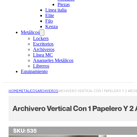
Piezas
Linea italia
Elite
Filo
Kenza
Metálicos
Lockers
Escritorios
Archiveros
Línea MC
Anaqueles Metálicos
Libreros
Equipamiento
HOME
METÁLICOS
ARCHIVEROS
ARCHIVERO VERTICAL CON 1 PAPELERO Y 2 ARCH
Archivero Vertical Con 1 Papelero Y 2
SKU:
535