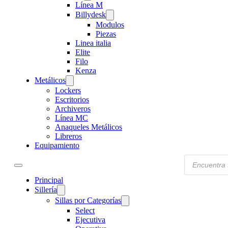
Línea M
Billydesk
Modulos
Piezas
Linea italia
Elite
Filo
Kenza
Metálicos
Lockers
Escritorios
Archiveros
Línea MC
Anaqueles Metálicos
Libreros
Equipamiento
Products
search
Principal
Sillería
Sillas por Categorías
Select
Ejecutiva