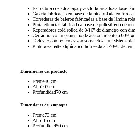
Estructura costados tapa y zoclo fabricados a base lám
Gaveta fabricadas en base de lámina rolada en frío ca
Correderas de baleros fabricadas a base de lámina rola
Porta etiquetas fabricada a base de poliestireno de me
Reparadores cold rolled de 3/16" de diámetro con di
Cerradura con mecanismo de accionamiento a 90¼ g
Todos lo componentes son sometidos a un sistema de li
Pintura esmalte alquídalico horneada a 140¼c de temp
Dimensiones del producto
Frente
46 cm
Alto
105 cm
Profundidad
70 cm
Dimensiones del empaque
Frente
73 cm
Alto
115 cm
Profundidad
50 cm