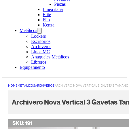
Piezas
Linea italia
Elite
Filo
Kenza
Metálicos
Lockers
Escritorios
Archiveros
Línea MC
Anaqueles Metálicos
Libreros
Equipamiento
HOME
METÁLICOS
ARCHIVEROS
ARCHIVERO NOVA VERTICAL 3 GAVETAS TAMAÑO 
Archivero Nova Vertical 3 Gavetas Ta
SKU:
191