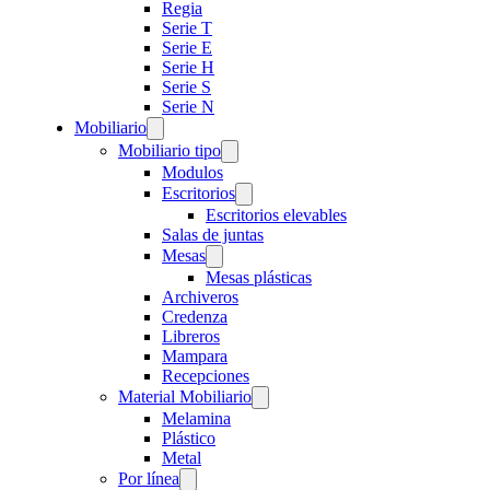
Regia
Serie T
Serie E
Serie H
Serie S
Serie N
Mobiliario
Mobiliario tipo
Modulos
Escritorios
Escritorios elevables
Salas de juntas
Mesas
Mesas plásticas
Archiveros
Credenza
Libreros
Mampara
Recepciones
Material Mobiliario
Melamina
Plástico
Metal
Por línea