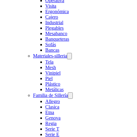
Operativa
Visita
Ergonómica
Cajero
Industrial
Plegables
Mesabanco
Banqueteras
Sofás
Bancas
Materiales-silleria
Tela
Mesh
Vinipiel
Piel
Plástico
Metálicas
Familia de Sillería
Allegro
Clasica
Etna
Genova
Regia
Serie T
Serie E