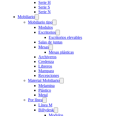
Serie H
Serie S
Serie N
Mobiliario
Mobiliario tipo
Modulos
Escritorios
Escritorios elevables
Salas de juntas
Mesas
Mesas plásticas
Archiveros
Credenza
Libreros
Mampara
Recepciones
Material Mobiliario
Melamina
Plástico
Metal
Por línea
Línea M
Billydesk
Modulos