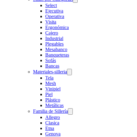
Select
Ejecutiva
Operativa
Visita
Ergonómica
Cajero
Industrial
Plegables
Mesabanco
Banqueteras
Sofás
Bancas
Materiales-silleria
Tela
Mesh
Vinipiel
Piel
Plástico
Metálicas
Familia de Sillería
Allegro
Clasica
Etna
Genova