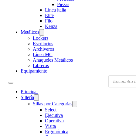
Piezas
Linea italia
Elite
Filo
Kenza
Metálicos
Lockers
Escritorios
Archiveros
Línea MC
Anaqueles Metálicos
Libreros
Equipamiento
Products
search
Principal
Sillería
Sillas por Categorías
Select
Ejecutiva
Operativa
Visita
Ergonómica