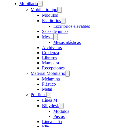
Mobiliario
Mobiliario tipo
Modulos
Escritorios
Escritorios elevables
Salas de juntas
Mesas
Mesas plásticas
Archiveros
Credenza
Libreros
Mampara
Recepciones
Material Mobiliario
Melamina
Plástico
Metal
Por línea
Línea M
Billydesk
Modulos
Piezas
Linea italia
Elite