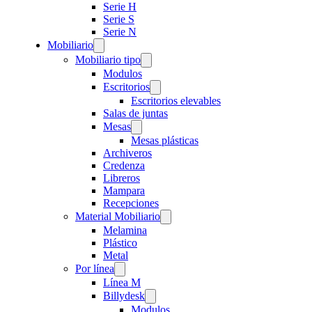
Serie H
Serie S
Serie N
Mobiliario
Mobiliario tipo
Modulos
Escritorios
Escritorios elevables
Salas de juntas
Mesas
Mesas plásticas
Archiveros
Credenza
Libreros
Mampara
Recepciones
Material Mobiliario
Melamina
Plástico
Metal
Por línea
Línea M
Billydesk
Modulos