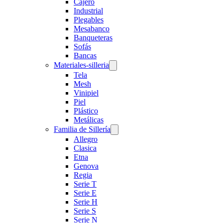
Cajero
Industrial
Plegables
Mesabanco
Banqueteras
Sofás
Bancas
Materiales-silleria
Tela
Mesh
Vinipiel
Piel
Plástico
Metálicas
Familia de Sillería
Allegro
Clasica
Etna
Genova
Regia
Serie T
Serie E
Serie H
Serie S
Serie N