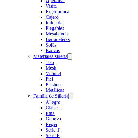
Operativa
Visita
Ergonómica
Cajero
Industrial
Plegables
Mesabanco
Banqueteras
Sofás
Bancas
Materiales-silleria
Tela
Mesh
Vinipiel
Piel
Plástico
Metálicas
Familia de Sillería
Allegro
Clasica
Etna
Genova
Regia
Serie T
Serie E