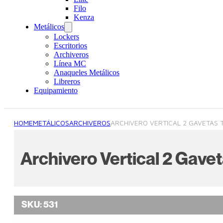
Filo
Kenza
Metálicos
Lockers
Escritorios
Archiveros
Línea MC
Anaqueles Metálicos
Libreros
Equipamiento
HOME
METÁLICOS
ARCHIVEROS
ARCHIVERO VERTICAL 2 GAVETAS
Archivero Vertical 2 Gave
SKU:
531