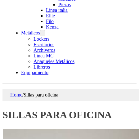
Piezas
Linea italia
Elite
Filo
Kenza
Metálicos
Lockers
Escritorios
Archiveros
Línea MC
Anaqueles Metálicos
Libreros
Equipamiento
Home
/
Sillas para oficina
SILLAS PARA OFICINA