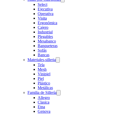
Select
Ejecutiva
Operativa
Visita
Ergonómica
Cajero
Industrial
Plegables
Mesabanco
Banqueteras
Sofás
Bancas
Materiales-silleria
Tela
Mesh
Vinipiel
Piel
Plástico
Metálicas
Familia de Sillería
Allegro
Clasica
Etna
Genova