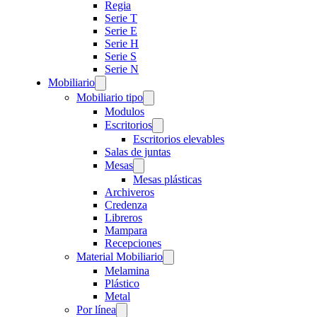
Regia
Serie T
Serie E
Serie H
Serie S
Serie N
Mobiliario
Mobiliario tipo
Modulos
Escritorios
Escritorios elevables
Salas de juntas
Mesas
Mesas plásticas
Archiveros
Credenza
Libreros
Mampara
Recepciones
Material Mobiliario
Melamina
Plástico
Metal
Por línea