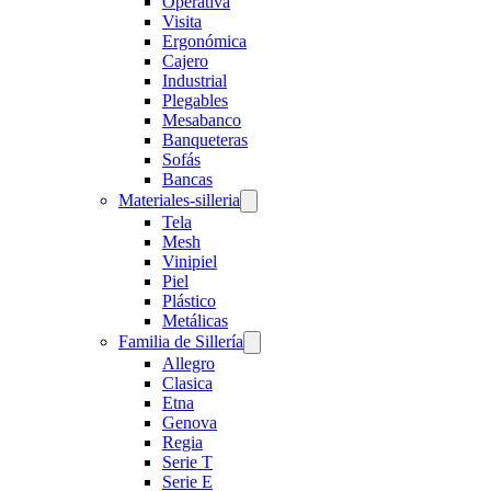
Operativa
Visita
Ergonómica
Cajero
Industrial
Plegables
Mesabanco
Banqueteras
Sofás
Bancas
Materiales-silleria
Tela
Mesh
Vinipiel
Piel
Plástico
Metálicas
Familia de Sillería
Allegro
Clasica
Etna
Genova
Regia
Serie T
Serie E