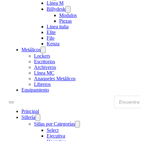
Línea M
Billydesk
Modulos
Piezas
Linea italia
Elite
Filo
Kenza
Metálicos
Lockers
Escritorios
Archiveros
Línea MC
Anaqueles Metálicos
Libreros
Equipamiento
Products
search
Principal
Sillería
Sillas por Categorías
Select
Ejecutiva