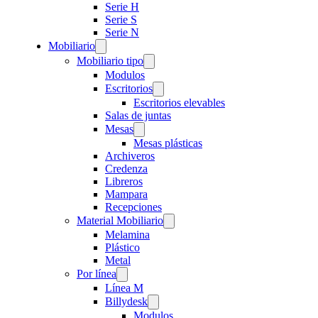
Serie H
Serie S
Serie N
Mobiliario
Mobiliario tipo
Modulos
Escritorios
Escritorios elevables
Salas de juntas
Mesas
Mesas plásticas
Archiveros
Credenza
Libreros
Mampara
Recepciones
Material Mobiliario
Melamina
Plástico
Metal
Por línea
Línea M
Billydesk
Modulos