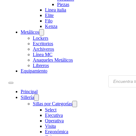
Piezas
Linea italia
Elite
Filo
Kenza
Metálicos
Lockers
Escritorios
Archiveros
Línea MC
Anaqueles Metálicos
Libreros
Equipamiento
Products
search
Principal
Sillería
Sillas por Categorías
Select
Ejecutiva
Operativa
Visita
Ergonómica