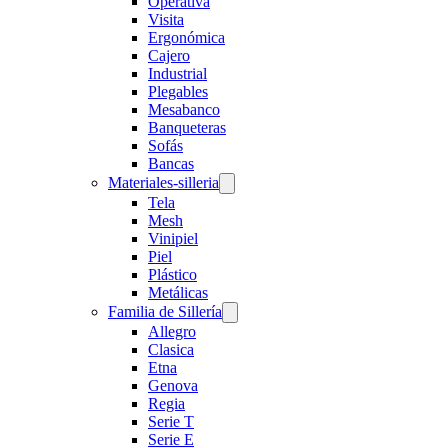
Operativa
Visita
Ergonómica
Cajero
Industrial
Plegables
Mesabanco
Banqueteras
Sofás
Bancas
Materiales-silleria
Tela
Mesh
Vinipiel
Piel
Plástico
Metálicas
Familia de Sillería
Allegro
Clasica
Etna
Genova
Regia
Serie T
Serie E