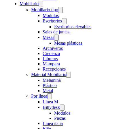
Mobiliario
Mobiliario tipo
Modulos
Escritorios
Escritorios elevables
Salas de juntas
Mesas
Mesas plásticas
Archiveros
Credenza
Libreros
Mampara
Recepciones
Material Mobiliario
Melamina
Plástico
Metal
Por línea
Línea M
Billydesk
Modulos
Piezas
Linea italia
Elite