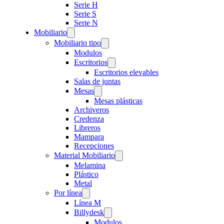
Serie H
Serie S
Serie N
Mobiliario
Mobiliario tipo
Modulos
Escritorios
Escritorios elevables
Salas de juntas
Mesas
Mesas plásticas
Archiveros
Credenza
Libreros
Mampara
Recepciones
Material Mobiliario
Melamina
Plástico
Metal
Por línea
Línea M
Billydesk
Modulos