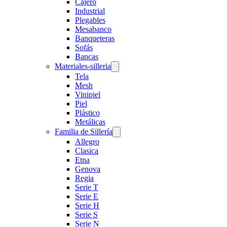
Cajero
Industrial
Plegables
Mesabanco
Banqueteras
Sofás
Bancas
Materiales-silleria
Tela
Mesh
Vinipiel
Piel
Plástico
Metálicas
Familia de Sillería
Allegro
Clasica
Etna
Genova
Regia
Serie T
Serie E
Serie H
Serie S
Serie N