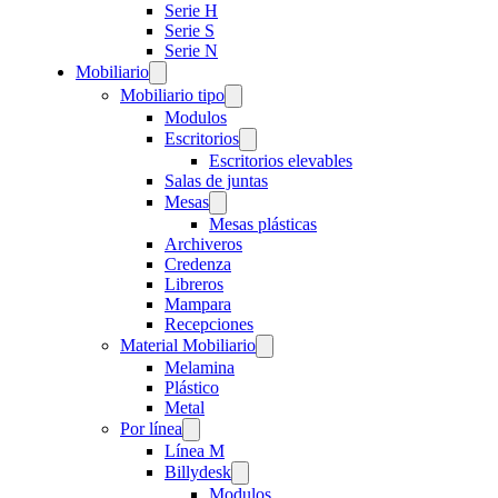
Serie H
Serie S
Serie N
Mobiliario
Mobiliario tipo
Modulos
Escritorios
Escritorios elevables
Salas de juntas
Mesas
Mesas plásticas
Archiveros
Credenza
Libreros
Mampara
Recepciones
Material Mobiliario
Melamina
Plástico
Metal
Por línea
Línea M
Billydesk
Modulos