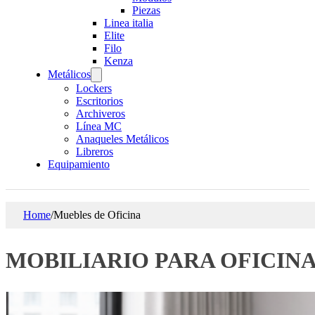
Piezas
Linea italia
Elite
Filo
Kenza
Metálicos
Lockers
Escritorios
Archiveros
Línea MC
Anaqueles Metálicos
Libreros
Equipamiento
Home
/
Muebles de Oficina
MOBILIARIO PARA OFICIN