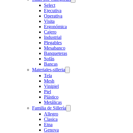
Select
Ejecutiva
Operativa
Visita
Ergonómica
Cajero
Industrial
Plegables
Mesabanco
Banqueteras
Sofás
Bancas
Materiales-silleria
Tela
Mesh
Vinipiel
Piel
Plástico
Metálicas
Familia de Sillería
Allegro
Clasica
Etna
Genova