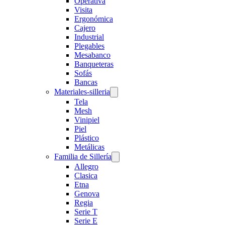
Operativa
Visita
Ergonómica
Cajero
Industrial
Plegables
Mesabanco
Banqueteras
Sofás
Bancas
Materiales-silleria
Tela
Mesh
Vinipiel
Piel
Plástico
Metálicas
Familia de Sillería
Allegro
Clasica
Etna
Genova
Regia
Serie T
Serie E