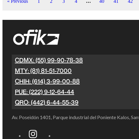
« Previous
1
2
3
4
…
40
41
42
CDMX: (55) 99-90-78-38
MTY: (81) 81-51-7000
CHIH: (614) 3-99-00-88
PUE: (222) 9-12-64-44
QRO: (442) 6-44-55-39
Av. Poseidón 1401, Parque industrial del Poniente Kalos, S