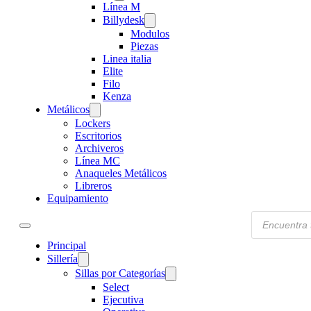
Línea M
Billydesk
Modulos
Piezas
Linea italia
Elite
Filo
Kenza
Metálicos
Lockers
Escritorios
Archiveros
Línea MC
Anaqueles Metálicos
Libreros
Equipamiento
Products
search
Principal
Sillería
Sillas por Categorías
Select
Ejecutiva