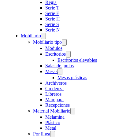
Regia
Serie T
Serie E
Serie H
Serie S
Serie N
Mobiliario
Mobiliario tipo
Modulos
Escritorios
Escritorios elevables
Salas de juntas
Mesas
Mesas plásticas
Archiveros
Credenza
Libreros
Mampara
Recepciones
Material Mobiliario
Melamina
Plástico
Metal
Por línea