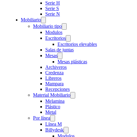
Serie H
Serie S
Serie N
Mobiliario
Mobiliario tipo
Modulos
Escritorios
Escritorios elevables
Salas de juntas
Mesas
Mesas plásticas
Archiveros
Credenza
Libreros
Mampara
Recepciones
Material Mobiliario
Melamina
Plástico
Metal
Por línea
Línea M
Billydesk
Modulos