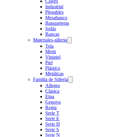
Cajero
Industrial
Plegables
Mesabanco
Banqueteras
Sofás
Bancas
Materiales-silleria
Tela
Mesh
Vinipiel
Piel
Plástico
Metálicas
Familia de Sillería
Allegro
Clasica
Etna
Genova
Regia
Serie T
Serie E
Serie H
Serie S
Serie N