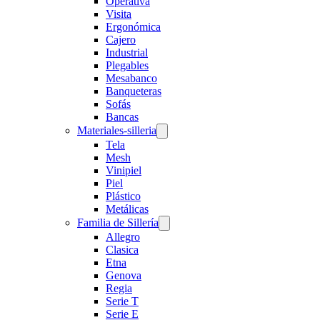
Operativa
Visita
Ergonómica
Cajero
Industrial
Plegables
Mesabanco
Banqueteras
Sofás
Bancas
Materiales-silleria
Tela
Mesh
Vinipiel
Piel
Plástico
Metálicas
Familia de Sillería
Allegro
Clasica
Etna
Genova
Regia
Serie T
Serie E