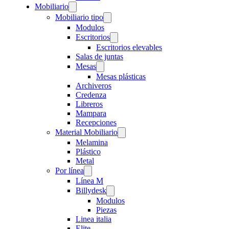
Mobiliario
Mobiliario tipo
Modulos
Escritorios
Escritorios elevables
Salas de juntas
Mesas
Mesas plásticas
Archiveros
Credenza
Libreros
Mampara
Recepciones
Material Mobiliario
Melamina
Plástico
Metal
Por línea
Línea M
Billydesk
Modulos
Piezas
Linea italia
Elite