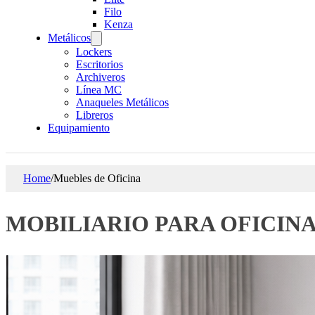
Filo
Kenza
Metálicos
Lockers
Escritorios
Archiveros
Línea MC
Anaqueles Metálicos
Libreros
Equipamiento
Home
/
Muebles de Oficina
MOBILIARIO PARA OFICIN