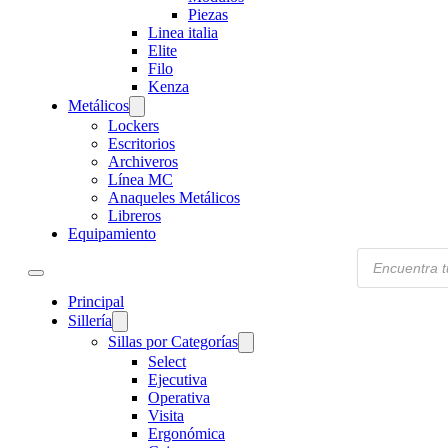
Piezas
Linea italia
Elite
Filo
Kenza
Metálicos
Lockers
Escritorios
Archiveros
Línea MC
Anaqueles Metálicos
Libreros
Equipamiento
Products
search
Principal
Sillería
Sillas por Categorías
Select
Ejecutiva
Operativa
Visita
Ergonómica